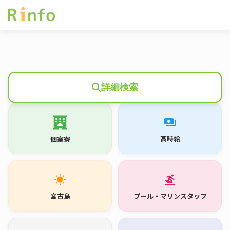
詳細検索
payments
高時給
個室寮
wb_sunny
surfing
宮古島
プール・マリンスタッフ