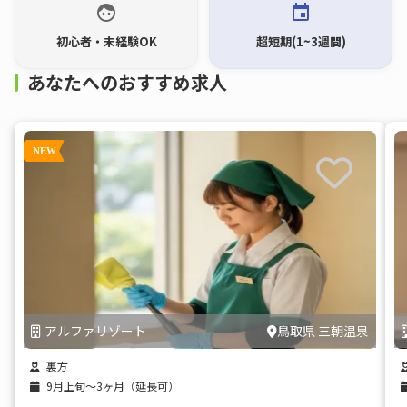
face
event
初心者・未経験OK
超短期(1~3週間)
あなたへのおすすめ求人
NEW
アルファリゾート
鳥取県 三朝温泉
裏方
9月上旬～3ヶ月（延長可）